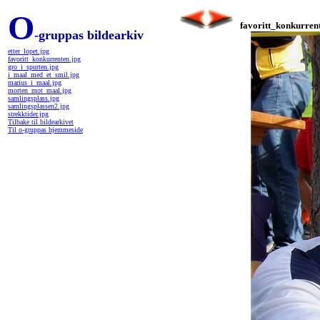
O
favoritt_konkurren
-gruppas bildearkiv
etter_lopet.jpg
favoritt_konkurrenten.jpg
gro_i_spurten.jpg
i_maal_med_et_smil.jpg
marius_i_maal.jpg
morten_mot_maal.jpg
samlingsplass.jpg
samlingsplassen2.jpg
strekktider.jpg
Tilbake til bildearkivet
Til o-gruppas hjemmeside