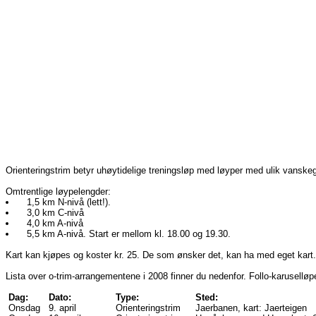
Orienteringstrim betyr uhøytidelige treningsløp med løyper med ulik vanske
Omtrentlige løypelengder:
1,5 km N-nivå (lett!).
3,0 km C-nivå
4,0 km A-nivå
5,5 km A-nivå. Start er mellom kl. 18.00 og 19.30.
Kart kan kjøpes og koster kr. 25. De som ønsker det, kan ha med eget kart. 
Lista over o-trim-arrangementene i 2008 finner du nedenfor. Follo-karuselløp
Dag:
Dato:
Type:
Sted:
Onsdag
9. april
Orienteringstrim
Jaerbanen, kart: Jaerteigen