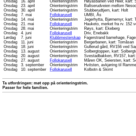
Onsdag
16. april
Orienteringstrim
Høyåsbanen ved Heer, kart: 
Onsdag
23. april
Orienteringstrim
Baltserudveien mellom Nesodde
Onsdag
30. april
Orienteringstrim
Stubberudtjern, kart: Holt
Onsdag
7. mai
Follokarusell
UMBI, Ås
Onsdag
14. mai
Orienteringstrim
Jegerhytta, Bjørnemyr, kart
Onsdag
21. mai
Follokarusell
Hauketo, merket fra rv. 152 
Onsdag
28. mai
Orienteringstrim
Røys, kart: Ekeberg
Onsdag
4. juni
Follokarusell
Driv, Enebakk
Lørdag
7. juni
Klubbmesterskap
Fagerstrand barnehage, Fage
Onsdag
11. juni
Orienteringstrim
Bergerbanen, kart: Tomåsa
Onsdag
18. juni
Orienteringstrim
Gullerud gård, RV156 ved Sag
Onsdag
13. august
Orienteringstrim
Solbergtoppen, kart: Solber
Onsdag
20. august
Orienteringstrim
Svestadbakken, RV157, kart
Onsdag
27. august
Follokarusell
Måren OK, Seiersten, kart: S
Onsdag
3. september
Orienteringstrim
Hvitsten, avkjøring til Ramm
Onsdag
10. september
Follokarusell
Kolbotn & Skimt
Ta utfordringen: møt opp på orienteringstrim.
Passer for hele familien.