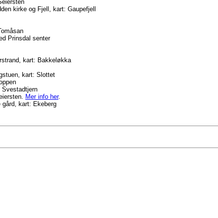
Seiersten
n kirke og Fjell, kart: Gaupefjell
: Tomåsan
ved Prinsdal senter
rstrand, kart: Bakkeløkka
n
stuen, kart: Slottet
gtoppen
: Svestadtjern
eiersten.
Mer info her
.
e gård, kart: Ekeberg