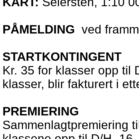
KART:
Seiersten, 1:10 00
PÅMELDING
ved frammø
STARTKONTINGENT
Kr. 35 for klasser opp til 
klasser, blir fakturert i et
PREMIERING
Sammenlagtpremiering til 
klassene opp til D/H -16.