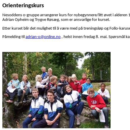
Orienteringskurs
Nesoddens o-gruppe arrangerer kurs for nybegynnere/litt øvet i alderen 10-
Adrian Opheim og Trygve Røsæg, som er ansvarlige for kurset.
Etter kurset blir det mulighet til å være med på treningsløp og Follo-karus
Påmelding til
adrian-o@online.no
, helst innen fredag 8. mai. Spørsmål kan