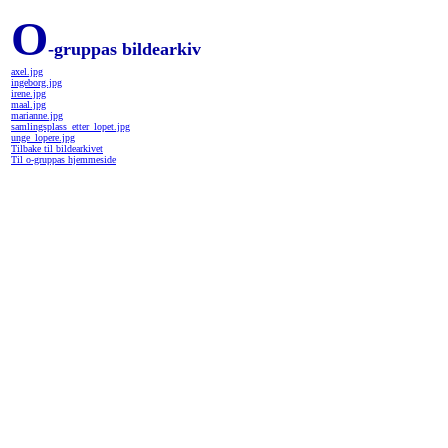
O
-gruppas bildearkiv
axel.jpg
ingeborg.jpg
irene.jpg
maal.jpg
marianne.jpg
samlingsplass_etter_lopet.jpg
unge_lopere.jpg
Tilbake til bildearkivet
Til o-gruppas hjemmeside