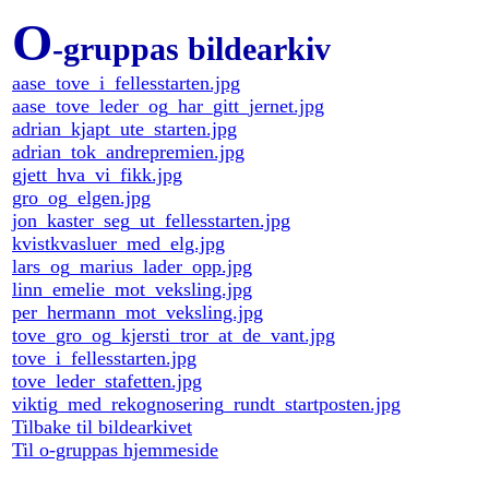
O
-gruppas bildearkiv
aase_tove_i_fellesstarten.jpg
aase_tove_leder_og_har_gitt_jernet.jpg
adrian_kjapt_ute_starten.jpg
adrian_tok_andrepremien.jpg
gjett_hva_vi_fikk.jpg
gro_og_elgen.jpg
jon_kaster_seg_ut_fellesstarten.jpg
kvistkvasluer_med_elg.jpg
lars_og_marius_lader_opp.jpg
linn_emelie_mot_veksling.jpg
per_hermann_mot_veksling.jpg
tove_gro_og_kjersti_tror_at_de_vant.jpg
tove_i_fellesstarten.jpg
tove_leder_stafetten.jpg
viktig_med_rekognosering_rundt_startposten.jpg
Tilbake til bildearkivet
Til o-gruppas hjemmeside