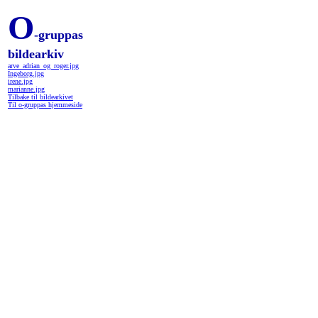
O
-gruppas
bildearkiv
arve_adrian_og_roger.jpg
Ingeborg.jpg
irene.jpg
marianne.jpg
Tilbake til bildearkivet
Til o-gruppas hjemmeside