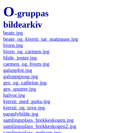
O
-gruppas
bildearkiv
beate.jpg
beate_og_kjersti_tar_matpause.jpg
bjorn.jpg
bjorn_og_carmen.jpg
blide_jenter.jpg
carmen_og_bjorn.jpg
galoppfot.jpg
galoppgjeng.jpg
gro_og_cathrine.jpg
gro_spurter.jpg
halvor.jpg
kjersti_med_gutta.jpg
kjersti_og_tove.jpg
paraplybilde.jpg
samlingsplass_brekkeskogen.jpg
samlingsplass_brekkeskogen2.jpg
samlingsplass_melsom.jpg