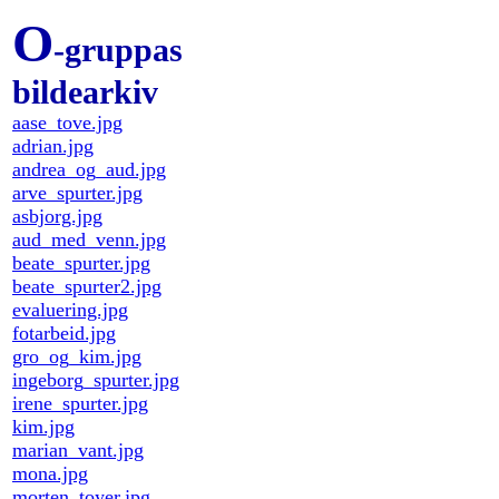
O
-gruppas
bildearkiv
aase_tove.jpg
adrian.jpg
andrea_og_aud.jpg
arve_spurter.jpg
asbjorg.jpg
aud_med_venn.jpg
beate_spurter.jpg
beate_spurter2.jpg
evaluering.jpg
fotarbeid.jpg
gro_og_kim.jpg
ingeborg_spurter.jpg
irene_spurter.jpg
kim.jpg
marian_vant.jpg
mona.jpg
morten_toyer.jpg