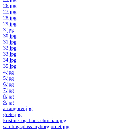
26.jpg
27.jpg
28.jpg
29.jpg
3.jpg
30.jpg
31.jpg
32.jpg
33.jpg
34.jpg
35.jpg
4.jpg
5.jpg
6.jpg
7.jpg
8.jpg
9.jpg
arrangorer.jpg
grete.jpg
kristine_og_hans-christian.jpg
samlingsplass_nyborgjordet.jpg