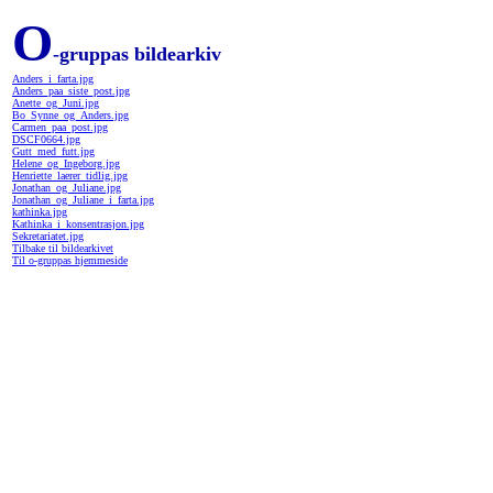
O
-gruppas bildearkiv
Anders_i_farta.jpg
Anders_paa_siste_post.jpg
Anette_og_Juni.jpg
Bo_Synne_og_Anders.jpg
Carmen_paa_post.jpg
DSCF0664.jpg
Gutt_med_futt.jpg
Helene_og_Ingeborg.jpg
Henriette_laerer_tidlig.jpg
Jonathan_og_Juliane.jpg
Jonathan_og_Juliane_i_farta.jpg
kathinka.jpg
Kathinka_i_konsentrasjon.jpg
Sekretariatet.jpg
Tilbake til bildearkivet
Til o-gruppas hjemmeside