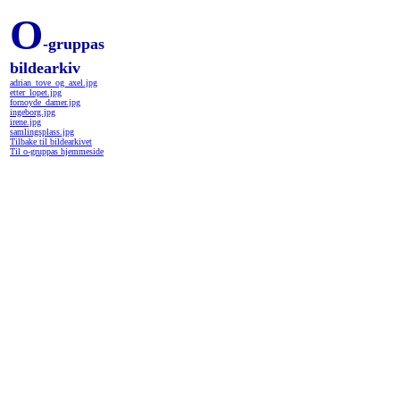
O
-gruppas
bildearkiv
adrian_tove_og_axel.jpg
etter_lopet.jpg
fornoyde_damer.jpg
ingeborg.jpg
irene.jpg
samlingsplass.jpg
Tilbake til bildearkivet
Til o-gruppas hjemmeside