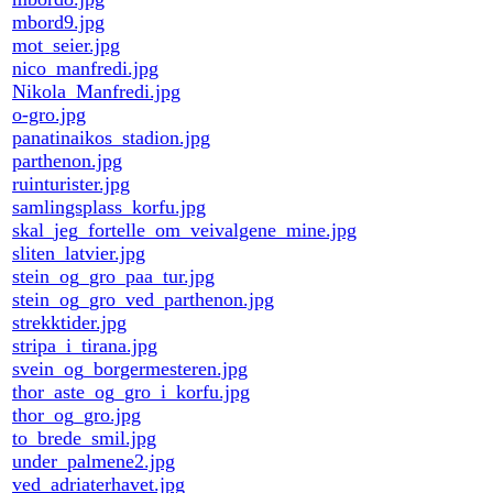
mbord9.jpg
mot_seier.jpg
nico_manfredi.jpg
Nikola_Manfredi.jpg
o-gro.jpg
panatinaikos_stadion.jpg
parthenon.jpg
ruinturister.jpg
samlingsplass_korfu.jpg
skal_jeg_fortelle_om_veivalgene_mine.jpg
sliten_latvier.jpg
stein_og_gro_paa_tur.jpg
stein_og_gro_ved_parthenon.jpg
strekktider.jpg
stripa_i_tirana.jpg
svein_og_borgermesteren.jpg
thor_aste_og_gro_i_korfu.jpg
thor_og_gro.jpg
to_brede_smil.jpg
under_palmene2.jpg
ved_adriaterhavet.jpg