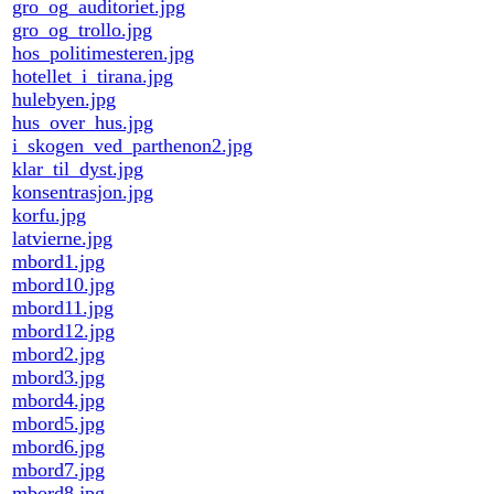
gro_og_auditoriet.jpg
gro_og_trollo.jpg
hos_politimesteren.jpg
hotellet_i_tirana.jpg
hulebyen.jpg
hus_over_hus.jpg
i_skogen_ved_parthenon2.jpg
klar_til_dyst.jpg
konsentrasjon.jpg
korfu.jpg
latvierne.jpg
mbord1.jpg
mbord10.jpg
mbord11.jpg
mbord12.jpg
mbord2.jpg
mbord3.jpg
mbord4.jpg
mbord5.jpg
mbord6.jpg
mbord7.jpg
mbord8.jpg