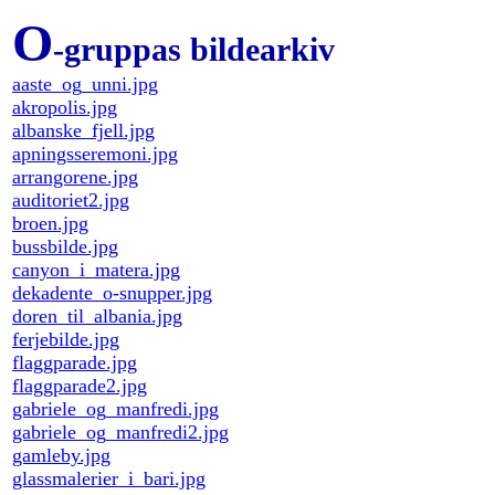
O
-gruppas bildearkiv
aaste_og_unni.jpg
akropolis.jpg
albanske_fjell.jpg
apningsseremoni.jpg
arrangorene.jpg
auditoriet2.jpg
broen.jpg
bussbilde.jpg
canyon_i_matera.jpg
dekadente_o-snupper.jpg
doren_til_albania.jpg
ferjebilde.jpg
flaggparade.jpg
flaggparade2.jpg
gabriele_og_manfredi.jpg
gabriele_og_manfredi2.jpg
gamleby.jpg
glassmalerier_i_bari.jpg