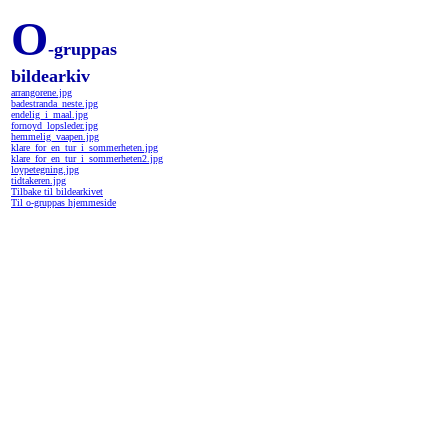
O
-gruppas
bildearkiv
arrangorene.jpg
badestranda_neste.jpg
endelig_i_maal.jpg
fornoyd_lopsleder.jpg
hemmelig_vaapen.jpg
klare_for_en_tur_i_sommerheten.jpg
klare_for_en_tur_i_sommerheten2.jpg
loypetegning.jpg
tidtakeren.jpg
Tilbake til bildearkivet
Til o-gruppas hjemmeside