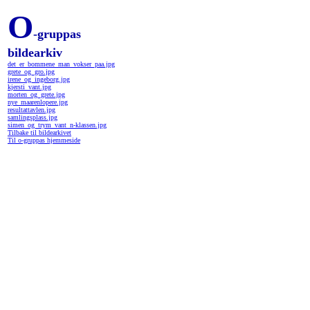
O
-gruppas
bildearkiv
det_er_bommene_man_vokser_paa.jpg
grete_og_gro.jpg
irene_og_ingeborg.jpg
kjersti_vant.jpg
morten_og_grete.jpg
nye_maarenlopere.jpg
resultattavlen.jpg
samlingsplass.jpg
simen_og_trym_vant_n-klassen.jpg
Tilbake til bildearkivet
Til o-gruppas hjemmeside