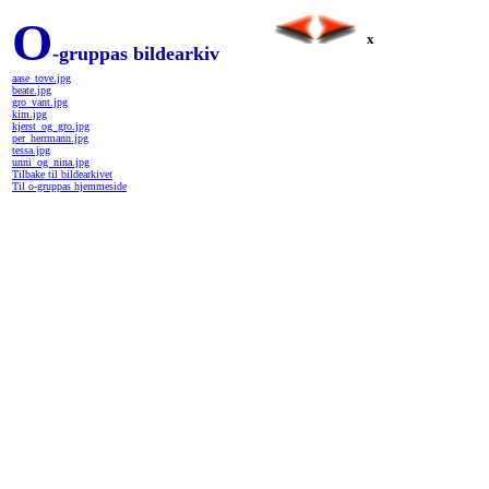
O
x
-gruppas bildearkiv
aase_tove.jpg
beate.jpg
gro_vant.jpg
kim.jpg
kjerst_og_gro.jpg
per_herrmann.jpg
tessa.jpg
unni_og_nina.jpg
Tilbake til bildearkivet
Til o-gruppas hjemmeside