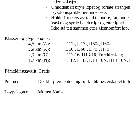
eller isolasjon.
·
Umiddelbart bryte løpet og forlate arrang
sykdomsproblemer underveis.
·
Holde 1 meters avstand til andre, før, under
·
Vaske og sprite hender før og etter løpet.
·
Ikke stå tett sammen etter gjennomført løp,
Klasser og løypelengder:
4,5 km (A):
D17-, H17-, H50-, H60-
2,9 km (A):
D50-, D60-, D70-, H70-
2,9 km (C):
D13-16, H13-16,
Foreldre-lang
1,7 km (N):
D-12, H-12, D13-16N, H13-16N,
Påmeldingsavgift: Gratis
Premier:
Det blir premieutdeling for klubbmesterskapet til h
Løypelegger:
Morten Karlsen