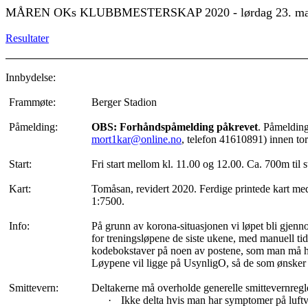
MÅREN
OKs
KLUBBMESTERSKAP 2020 - lørdag 23.
Resultater
Innbydelse:
Frammøte:
Berger Stadion
Påmelding:
OBS: Forhåndspåmelding påkrevet
. Påmelding
mort1kar@online.no
, telefon 41610891) innen tor
Start:
Fri start mellom kl. 11.00 og 12.00. Ca. 700m til st
Kart:
Tomåsan
, revidert 2020. Ferdige
printede
kart med
1:7500.
Info:
På grunn av
korona-situasjonen
vi løpet bli gjen
for treningsløpene de siste ukene, med manuell tid
kodebokstaver på noen av postene, som man må 
Løypene vil ligge på
UsynligO
, så de som ønsker
Smittevern:
Deltakerne må overholde generelle smittevernregl
·
Ikke delta hvis man har symptomer på luftve