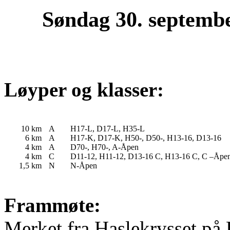
Søndag 30. septemb
Løyper og klasser:
10 km
A
H17-L, D17-L, H35-L
6 km
A
H17-K, D17-K, H50-, D50-, H13-16, D13-16
4 km
A
D70-, H70-, A-Åpen
4 km
C
D11-12, H11-12, D13-16 C, H13-16 C, C –Åpe
1,5 km
N
N-Åpen
Frammøte:
Merket fra Haslekrysset på