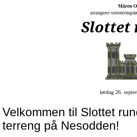
Måren 
arrangerer orienteringslø
Slottet
lørdag 26. sept
Velkommen til Slottet run
terreng på Nesodden!