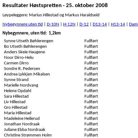
Resultater Høstspretten - 25. oktober 2008
Løypeleggere: Marius Hillestad og Markus Haraldseid
Nybegynnere uten tid
|
D-10N
|
H-12N
|
D-12
|
D13-14
|
H13-14
|
Dam
Nybegynnere, uten tid
:
1,2km
Synne Utseth Bøhlerengen
Fullført
Bo Utseth Bøhlerengen
Fullført
Anders Skeie Haugene
Fullført
Noor Dirro-Helu
Fullført
Carmen Dirro
Fullført
Sondre R. Pedersen
Fullført
Andrea Lykkjen Mikalsen
Fullført
Synne Strand
Fullført
Marielle Nordvang
Fullført
Helene Opdahl
Fullført
Sara Hillestad
Fullført
Liv Hillestad
Fullført
Gro Hillestad
Fullført
Maria Hillestad
Fullført
Madeleine Hellerud
Fullført
Jonathan Nordraak
Fullført
Juliane Ebba Nordraak
Fullført
Christine Strømmen Holm
Fullført