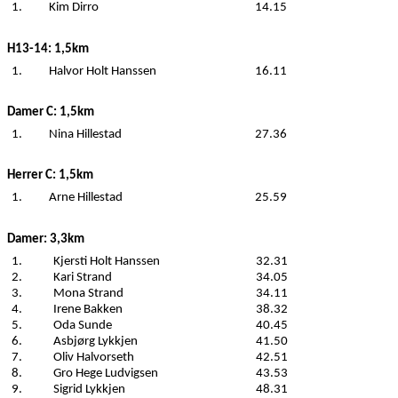
1.
Kim Dirro
14.15
H13-14
: 1,5km
1.
Halvor Holt Hanssen
16.11
Damer C
: 1,5km
1.
Nina Hillestad
27.36
Herrer C
: 1,5km
1.
Arne Hillestad
25.59
Damer
: 3,3km
1.
Kjersti Holt Hanssen
32.31
2.
Kari Strand
34.05
3.
Mona Strand
34.11
4.
Irene Bakken
38.32
5.
Oda Sunde
40.45
6.
Asbjørg Lykkjen
41.50
7.
Oliv Halvorseth
42.51
8.
Gro Hege Ludvigsen
43.53
9.
Sigrid Lykkjen
48.31