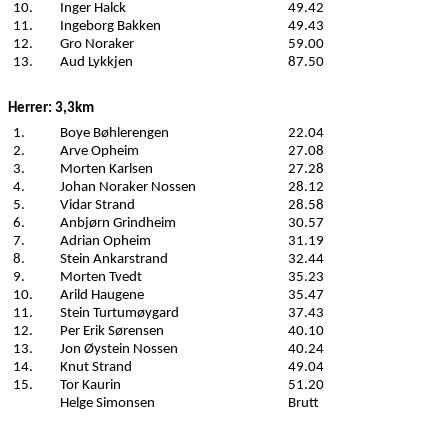
10.
Inger Halck
49.42
11.
Ingeborg Bakken
49.43
12.
Gro Noraker
59.00
13.
Aud Lykkjen
87.50
Herrer
: 3,3km
1.
Boye Bøhlerengen
22.04
2.
Arve Opheim
27.08
3.
Morten Karlsen
27.28
4.
Johan Noraker Nossen
28.12
5.
Vidar Strand
28.58
6.
Anbjørn Grindheim
30.57
7.
Adrian Opheim
31.19
8.
Stein Ankarstrand
32.44
9.
Morten Tvedt
35.23
10.
Arild Haugene
35.47
11.
Stein Turtumøygard
37.43
12.
Per Erik Sørensen
40.10
13.
Jon Øystein Nossen
40.24
14.
Knut Strand
49.04
15.
Tor Kaurin
51.20
Helge Simonsen
Brutt