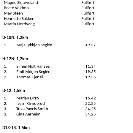
Magne Skjæveland
Fullført
Beate Voldmo
Fullført
May Steen
Fullført
Henriette Bakken
Fullført
Martin Nordvang
Fullført
D-10N
: 1,2km
1.
Maja Lykkjen Seglén
19.37
H-12N
: 1,2km
1.
Simen Holt Hanssen
11.34
2.
Emil Lykkjen Seglén
19.35
2.
Thomas Kjensli
19.35
D-12
: 1,5km
1.
Marian Dirro
16.42
2.
Iselin Klynderud
22.25
3.
Tuva Pavels Smith
34.25
3.
Gina Aarheim
34.25
D13-14
: 1,5km